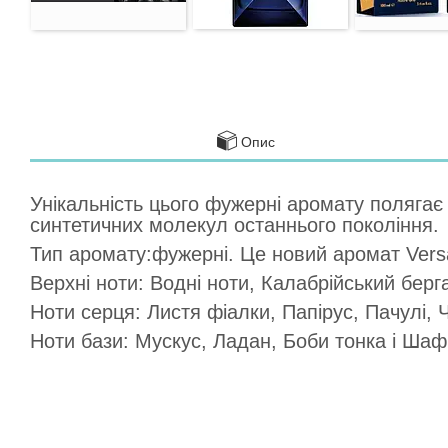
Опис
Унікальність цього фужерні аромату поляга
синтетичних молекул останнього покоління.
Тип аромату:фужерні. Це новий аромат Vers
Верхні ноти: Водні ноти, Калабрійський берг
Ноти серця: Листя фіалки, Папірус, Пачулі, 
Ноти бази: Мускус, Ладан, Боби тонка і Шаф