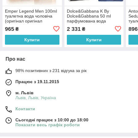
Emper Legend Men 100ml
Dolce&Gabbana K By
Anto
туалетна вода чоловіча
Dolce&Gabbana 50 ml
Sedu
(оригінал оригінал
парфумована вода
туал
Об'єднані Арабські
чоловіча (оригінал
чоло
965
2 331
896
₴
₴
Емірати)
оригінал Італія)
ориг
Купити
Купити
Про нас
98% позитивних з 231 відгука за рік
Працює з 19.11.2015
м. Львів
Львів, Львів, Україна
Контакти
Сьогодні працює з 10:00 до 18:00
Показати весь графік роботи