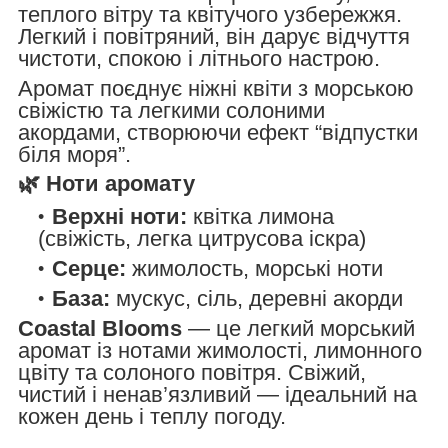
теплого вітру та квітучого узбережжя.
Легкий і повітряний, він дарує відчуття
чистоти, спокою і літнього настрою.
Аромат поєднує ніжні квіти з морською
свіжістю та легкими солоними
акордами, створюючи ефект “відпустки
біля моря”.
🌿 Ноти аромату
Верхні ноти:
квітка лимона
(свіжість, легка цитрусова іскра)
Серце:
жимолость, морські ноти
База:
мускус, сіль, деревні акорди
Coastal Blooms
— це легкий морський
аромат із нотами жимолості, лимонного
цвіту та солоного повітря. Свіжий,
чистий і ненав’язливий — ідеальний на
кожен день і теплу погоду.