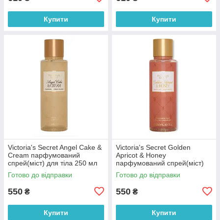
Купити
Купити
Victoria's Secret Angel Cake &
Victoria's Secret Golden
Cream парфумований
Apricot & Honey
спрей(міст) для тіла 250 мл
парфумований спрей(міст)
(оригінал оригінал США)
для тіла 250 мл (оригінал
Готово до відправки
Готово до відправки
оригінал США)
550
550
₴
₴
Купити
Купити