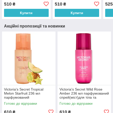
(оригінал оригінал СШ
спрей(міст) для тіла з
мл (
510
510
525
₴
₴
(оригінал оригінал США)
блисківками (оригінал
США
оригінал США)
Купити
Купити
Акційні пропозиції та новинки
Victoria's Secret Tropical
Victoria's Secret Wild Rose
Melon Starfruit 236 мл
Amber 236 мл парфумований
парфумований
спрей(міст)для тіла та
спрей(міст)для тіла та
волосся (оригінал оригінал
Готово до відправки
Готово до відправки
волосся (оригінал оригінал
США)
США)
610
610
₴
₴