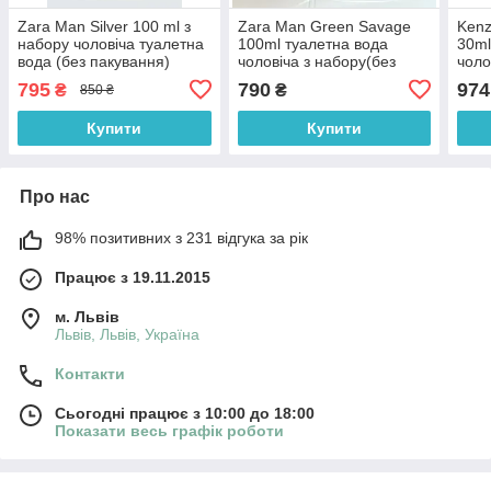
Zara Man Silver 100 ml з
Zara Man Green Savage
Kenz
набору чоловіча туалетна
100ml туалетна вода
30ml
вода (без пакування)
чоловіча з набору(без
чоло
(оригінал оригінал Іспанія)
упаковки) (оригінал
ориг
795
790
974
₴
₴
850 ₴
оригінал Іспанія)
Купити
Купити
Про нас
98% позитивних з 231 відгука за рік
Працює з 19.11.2015
м. Львів
Львів, Львів, Україна
Контакти
Сьогодні працює з 10:00 до 18:00
Показати весь графік роботи