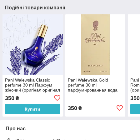
Подібні товари компанії
Pani Walewska Classic
Pani Walewska Gold
Pani
perfume 30 ml Парфум
perfume 30 ml
Roma
жіночий (оригінал оригінал
парфумированная вода
(ори
Польща)
жіноча (оригінал оригінал
Пол
350
350
₴
Польща)
350
₴
Купити
Про нас