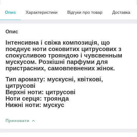
Опис
Характеристики
Відгуки про товар
Доставка
Опис
Інтенсивна і свіжа композиція, що
поєднує ноти соковитих цитрусових з
спокусливою трояндою і чувсвенным
мускусом. Розкішні парфуми для
пристрасних, самовпевнених жінок.
Тип аромату: мускусні, квіткові,
цитрусові
Верхні ноти: цитрусові
Ноти серця: троянда
Нижні ноти: мускус
Приховати