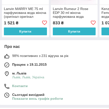
Lanvin MARRY ME 75 ml
Lanvin Rumeur 2 Rose
Kenz
парфумована вода жіноча
EDP 30 ml жіноча
Fem
(оригінал оригінал
парфумована вода
вода
Франція)
(оригінал оригінал
ориг
1 521
833
1 0
₴
₴
Франція)
Купити
Купити
Про нас
98% позитивних з 231 відгука за рік
Працює з 19.11.2015
м. Львів
Львів, Львів, Україна
Контакти
Сьогодні вихідний
Показати весь графік роботи