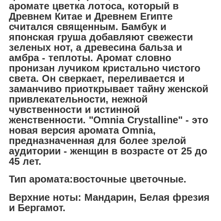
аромате цветка лотоса, который в
Древнем Китае и Древнем Египте
считался священным. Бамбук и
японская груша добавляют свежести
зеленых нот, а древесина бальза и
амбра - теплоты. Аромат словно
пронизан лучиком кристально чистого
света. Он сверкает, переливается и
заманчиво приоткрывает тайну женской
привлекательности, нежной
чувственности и истинной
женственности.
"Omnia Crystalline"
- это
новая версия аромата
Omnia
,
предназначенная для более зрелой
аудитории - женщин в возрасте от 25 до
45 лет.
Тип аромата:восточные цветочные.
Верхние ноты: Мандарин, Белая фрезия
и Бергамот.