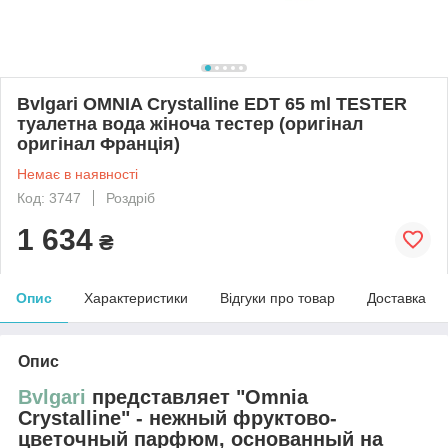
Bvlgari OMNIA Crystalline EDT 65 ml TESTER
туалетна вода жіноча тестер (оригінал
оригінал Франція)
Немає в наявності
Код: 3747
Роздріб
1 634
₴
Опис
Характеристики
Відгуки про товар
Доставка
Опис
Bvlgari
представляет
"Omnia
Crystalline"
- нежный фруктово-
цветочный парфюм, основанный на