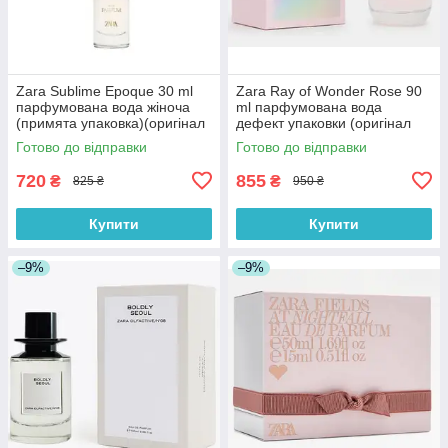
Zara Sublime Epoque 30 ml
Zara Ray of Wonder Rose 90
парфумована вода жіноча
ml парфумована вода
(примята упаковка)(оригінал
дефект упаковки (оригінал
оригінал Іспанія)
оригінал Іспанія)
Готово до відправки
Готово до відправки
720
855
₴
₴
825 ₴
950 ₴
Купити
Купити
–9%
–9%