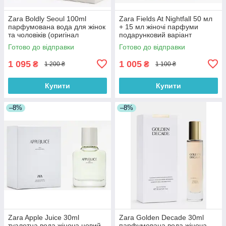
Zara Boldly Seoul 100ml
Zara Fields At Nightfall 50 мл
парфумована вода для жінок
+ 15 мл жіночі парфуми
та чоловіків (оригінал
подарунковий варіант
оригінал Іспанія)
(оригінал оригінал Іспанія)
Готово до відправки
Готово до відправки
1 095
1 005
₴
₴
1 200 ₴
1 100 ₴
Купити
Купити
–8%
–8%
Zara Apple Juice 30ml
Zara Golden Decade 30ml
туалетна вода жіноча новий
парфумована вода жіноча