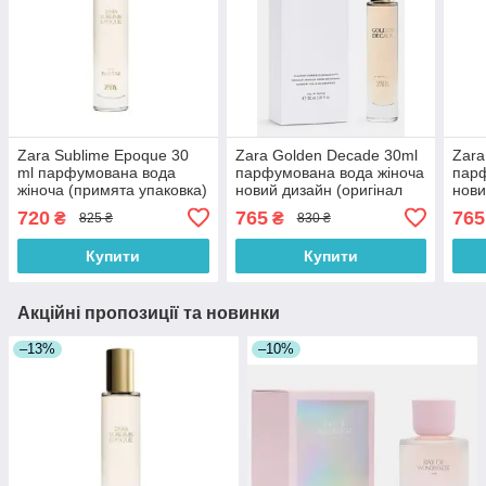
Zara Sublime Epoque 30
Zara Golden Decade 30ml
Zara
ml парфумована вода
парфумована вода жіноча
парф
жіноча (примята упаковка)
новий дизайн (оригінал
нови
(оригінал оригінал Іспанія)
оригінал Іспанія)
ориг
720
765
765
₴
₴
825 ₴
830 ₴
Купити
Купити
Акційні пропозиції та новинки
–13%
–10%