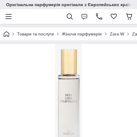
Оригінальна парфумерія оригінали з Європейських країн з
Товари та послуги
Жіноча парфумерія
Zara W
Za