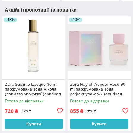
Акційні пропозиції та новинки
–13%
–10%
Zara Sublime Epoque 30 ml
Zara Ray of Wonder Rose 90
парфумована вода жіноча
ml парфумована вода
(примята упаковка)(оригінал
дефект упаковки (оригінал
оригінал Іспанія)
оригінал Іспанія)
Готово до відправки
Готово до відправки
720
855
₴
₴
825 ₴
950 ₴
Купити
Купити