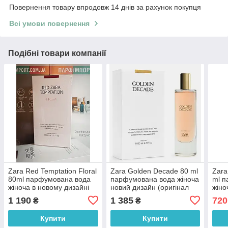
Повернення товару впродовж 14 днів за рахунок покупця
Всі умови повернення
Подібні товари компанії
Zara Red Temptation Floral
Zara Golden Decade 80 ml
Zara
80ml парфумована вода
парфумована вода жіноча
ml п
жіноча в новому дизайні
новий дизайн (оригінал
жіно
(оригінал оригінал Іспанія)
оригінал Іспанія)
(ори
1 190
1 385
720
₴
₴
Купити
Купити