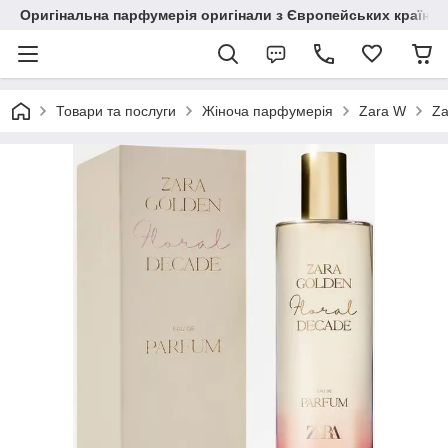
Оригінальна парфумерія оригінали з Європейських країн з
Товари та послуги
Жіноча парфумерія
Zara W
Za