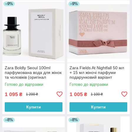
–9%
–9%
Zara Boldly Seoul 100ml
Zara Fields At Nightfall 50 мл
парфумована вода для жінок
+ 15 мл жіночі парфуми
та чоловіків (оригінал
подарунковий варіант
оригінал Іспанія)
(оригінал оригінал Іспанія)
Готово до відправки
Готово до відправки
1 095
1 005
₴
₴
1 200 ₴
1 100 ₴
Купити
Купити
–8%
–8%