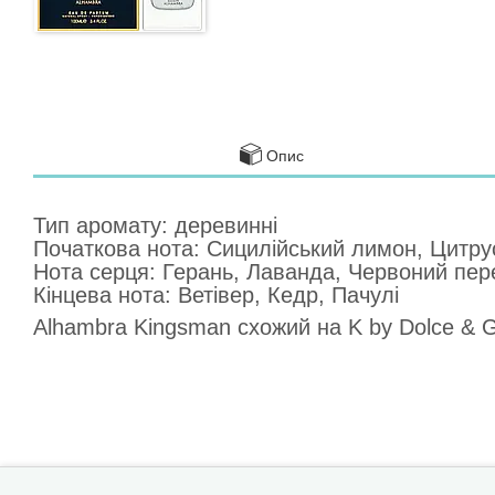
Опис
Тип аромату: деревинні
Початкова нота: Сицилійський лимон, Цитру
Нота серця: Герань, Лаванда, Червоний пер
Кінцева нота: Ветівер, Кедр, Пачулі
Alhambra Kingsman схожий на K by Dolce &