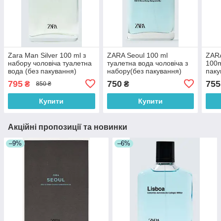
Zara Man Silver 100 ml з
ZARA Seoul 100 ml
ZARA
набору чоловіча туалетна
туалетна вода чоловіча з
100m
вода (без пакування)
набору(без пакування)
паку
(оригінал оригінал Іспанія)
(оригінал оригінал Іспанія)
чоло
795
750
755
₴
₴
850 ₴
ориг
Купити
Купити
Акційні пропозиції та новинки
–9%
–6%