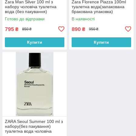
Zara Man Silver 100 ml з
Zara Florence Piazza 100ml
набору чоловіча туалетна
туалетна вода(запакована
вода (без пакування)
бракована упаковка)
(оригінал оригінал Іспанія)
(оригінал оригінал Іспанія)
Готово до відправки
В наявності
795
890
₴
₴
850 ₴
950 ₴
Купити
Купити
ZARA Seoul Summer 100 ml з
набору(без пакування)
туалетна вода чоловіча
(оригінал оригінал Іспанія)