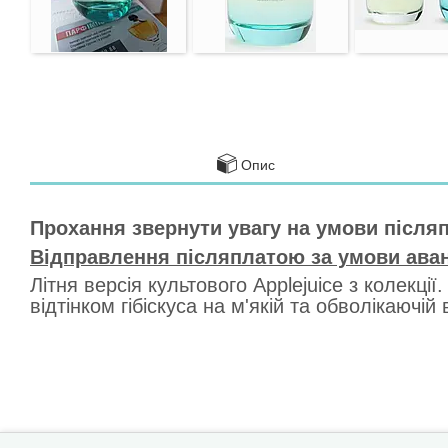
Опис
Прохання звернути увагу на умови після
Відправлення післяплатою за умови аван
Літня версія культового Applejuice з колекці
відтінком гібіскуса на м'якій та обволікаючі