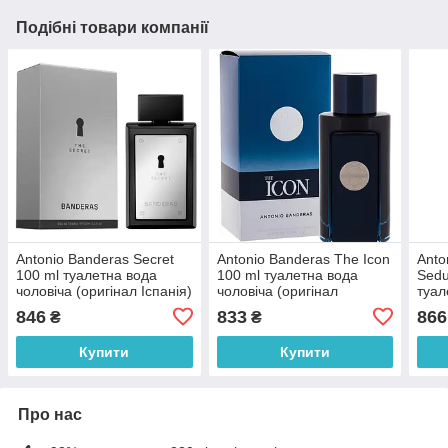
Подібні товари компанії
Antonio Banderas Secret
Antonio Banderas The Icon
Anto
100 ml туалетна вода
100 ml туалетна вода
Sedu
чоловіча (оригінал Іспанія)
чоловіча (оригінал
туал
оригінал Іспанія)
НОВ
846
833
866
₴
₴
ориг
Купити
Купити
Про нас