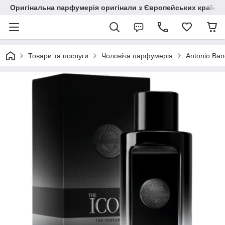
Оригінальна парфумерія оригінали з Європейських країн з
Товари та послуги
Чоловіча парфумерія
Antonio Ban