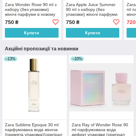
Zara Wonder Rose 90 ml з
Zara Apple Juice Summer
Zara
набору (без упаковки)
90 ml з набору (без
ml п
жіночі парфуми в новому
упаковки) жіночі парфуми
жіно
дизайні(оригінал оригінал
(оригінал оригінал Іспанія)
(ори
750
750
720
₴
₴
Іспанія)
Купити
Купити
Акційні пропозиції та новинки
–13%
–10%
Zara Sublime Epoque 30 ml
Zara Ray of Wonder Rose 90
парфумована вода жіноча
ml парфумована вода
(примята упаковка)(оригінал
дефект упаковки (оригінал