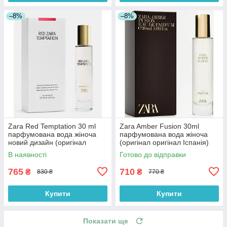
–8%
–8%
Zara Red Temptation 30 ml
Zara Amber Fusion 30ml
парфумована вода жіноча
парфумована вода жіноча
новий дизайн (оригінал
(оригінал оригінал Іспанія)
оригінал Іспанія)
В наявності
Готово до відправки
765
710
₴
₴
830 ₴
770 ₴
Купити
Купити
Показати ще