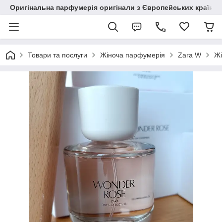
Оригінальна парфумерія оригінали з Європейських країн з
Товари та послуги
Жіноча парфумерія
Zara W
Жі