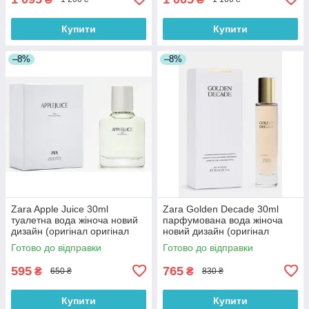
Купити
Купити
–8%
–8%
Zara Apple Juice 30ml
Zara Golden Decade 30ml
туалетна вода жіноча новий
парфумована вода жіноча
дизайн (оригінал оригінал
новий дизайн (оригінал
Іспанія)
оригінал Іспанія)
Готово до відправки
Готово до відправки
595
765
₴
₴
650 ₴
830 ₴
Купити
Купити