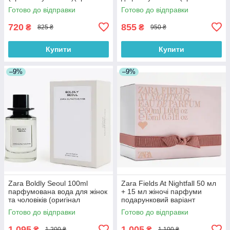
оригінал Іспанія)
оригінал Іспанія)
Готово до відправки
Готово до відправки
720
855
₴
₴
825 ₴
950 ₴
Купити
Купити
–9%
–9%
Zara Boldly Seoul 100ml
Zara Fields At Nightfall 50 мл
парфумована вода для жінок
+ 15 мл жіночі парфуми
та чоловіків (оригінал
подарунковий варіант
оригінал Іспанія)
(оригінал оригінал Іспанія)
Готово до відправки
Готово до відправки
1 095
1 005
₴
₴
1 200 ₴
1 100 ₴