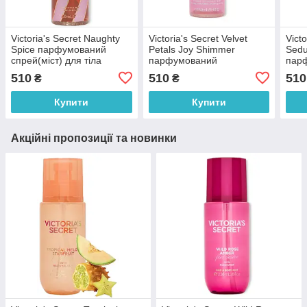
Victoria's Secret Naughty
Victoria's Secret Velvet
Vict
Spice парфумований
Petals Joy Shimmer
Sedu
спрей(міст) для тіла
парфумований
пар
(оригінал оригінал СШ
спрей(міст) для тіла з
спре
510
510
510
₴
₴
(оригінал оригінал США)
блисківками (оригінал
блис
оригінал США)
ориг
Купити
Купити
Акційні пропозиції та новинки