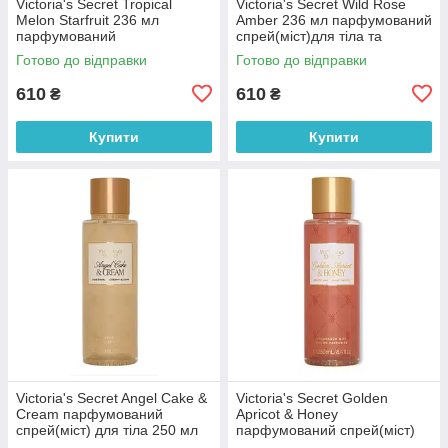
Victoria's Secret Tropical
Victoria's Secret Wild Rose
Melon Starfruit 236 мл
Amber 236 мл парфумований
парфумований
спрей(міст)для тіла та
спрей(міст)для тіла та
волосся (оригінал оригінал
Готово до відправки
Готово до відправки
волосся (оригінал оригінал
США)
США)
610
610
₴
₴
Купити
Купити
Victoria's Secret Angel Cake &
Victoria's Secret Golden
Cream парфумований
Apricot & Honey
спрей(міст) для тіла 250 мл
парфумований спрей(міст)
(оригінал оригінал США)
для тіла 250 мл (оригінал