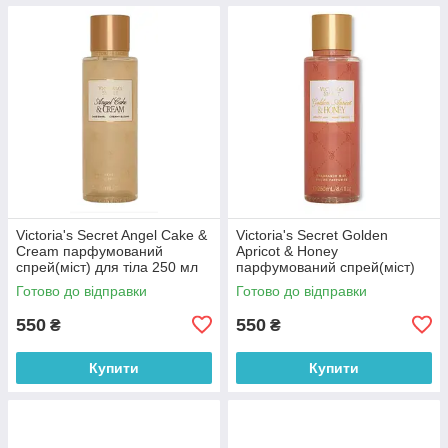
Victoria's Secret Angel Cake &
Victoria's Secret Golden
Cream парфумований
Apricot & Honey
спрей(міст) для тіла 250 мл
парфумований спрей(міст)
(оригінал оригінал США)
для тіла 250 мл (оригінал
Готово до відправки
Готово до відправки
оригінал США)
550
550
₴
₴
Купити
Купити