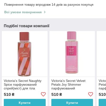
Повернення товару впродовж 14 днів за рахунок покупця
Всі умови повернення
Подібні товари компанії
Victoria's Secret Naughty
Victoria's Secret Velvet
Victo
Spice парфумований
Petals Joy Shimmer
Peta
спрей(міст) для тіла
парфумований
пар
(оригінал оригінал СШ
спрей(міст) для тіла з
спре
510
510
510
₴
₴
(оригінал оригінал США)
блисківками (оригінал
(ори
оригінал США)
Купити
Купити