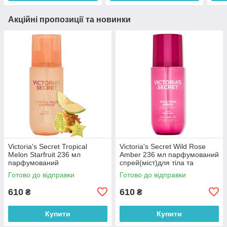
Акційні пропозиції та новинки
Victoria's Secret Tropical
Victoria's Secret Wild Rose
Melon Starfruit 236 мл
Amber 236 мл парфумований
парфумований
спрей(міст)для тіла та
спрей(міст)для тіла та
волосся (оригінал оригінал
Готово до відправки
Готово до відправки
волосся (оригінал оригінал
США)
США)
610
610
₴
₴
Купити
Купити