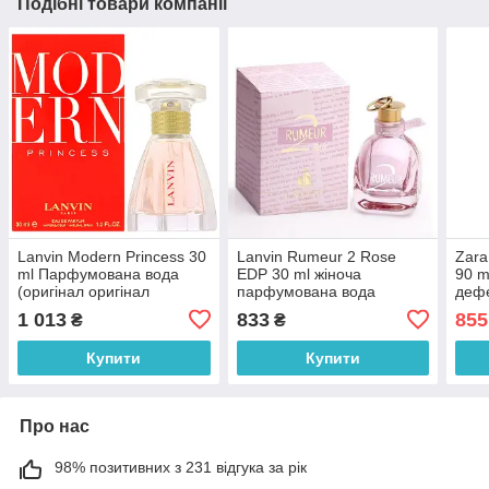
Подібні товари компанії
Lanvin Modern Princess 30
Lanvin Rumeur 2 Rose
Zara
ml Парфумована вода
EDP 30 ml жіноча
90 m
(оригінал оригінал
парфумована вода
дефе
Франція)
(оригінал оригінал
ориг
1 013
833
855
₴
₴
Франція)
Купити
Купити
Про нас
98% позитивних з 231 відгука за рік