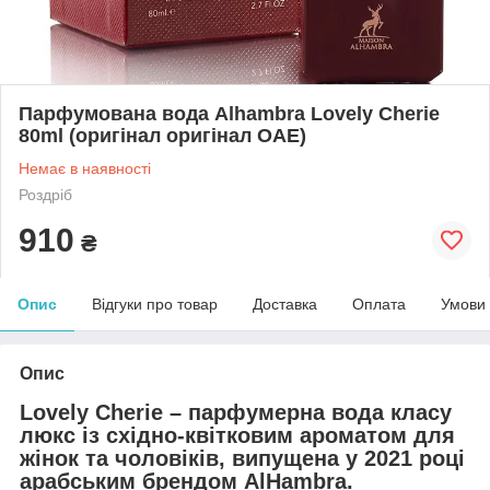
Парфумована вода Alhambra Lovely Cherie
80ml (оригінал оригінал ОАЕ)
Немає в наявності
Роздріб
910
₴
Опис
Відгуки про товар
Доставка
Оплата
Умови
Опис
Lovely Cherie – парфумерна вода класу
люкс із східно-квітковим ароматом для
жінок та чоловіків, випущена у 2021 році
арабським брендом AlHambra.