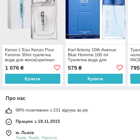
Kenzo L'Eau Kenzo Pour
Karl Antony 10th Avenue
Туал
Femme 30ml туалетна
Blue Homme 100 ml
чоло
вода для жінок(оригінал
Туалетна вода для
INC
оригінал Франція)
чоловіків (оригінал
нови
1 076
575
795
₴
₴
оригінал Франція)
ориг
Купити
Купити
Про нас
98% позитивних з 231 відгука за рік
Працює з 19.11.2015
м. Львів
Львів, Львів, Україна