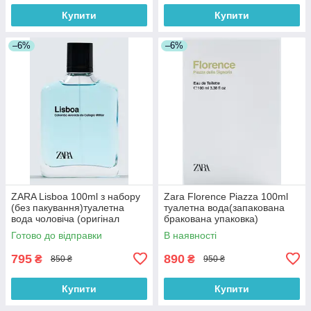
Купити
Купити
–6%
–6%
ZARA Lisboa 100ml з набору
Zara Florence Piazza 100ml
(без пакування)туалетна
туалетна вода(запакована
вода чоловіча (оригінал
бракована упаковка)
оригінал Іспанія)
(оригінал оригінал Іспанія)
Готово до відправки
В наявності
795
890
₴
₴
850 ₴
950 ₴
Купити
Купити