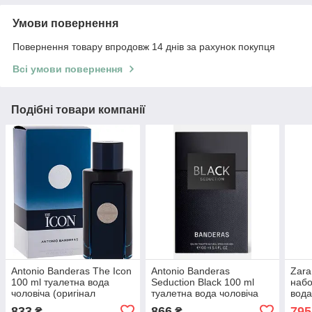
Умови повернення
Повернення товару впродовж 14 днів за рахунок покупця
Всі умови повернення
Подібні товари компанії
Antonio Banderas The Icon
Antonio Banderas
Zara
100 ml туалетна вода
Seduction Black 100 ml
набо
чоловіча (оригінал
туалетна вода чоловіча
вода
оригінал Іспанія)
НОВИЙ ДИЗАЙН (оригінал
(ори
833
866
795
₴
₴