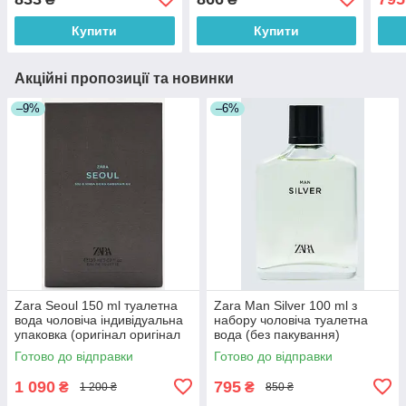
оригінал Іспанія)
Купити
Купити
Акційні пропозиції та новинки
–9%
–6%
Zara Seoul 150 ml туалетна
Zara Man Silver 100 ml з
вода чоловіча індивідуальна
набору чоловіча туалетна
упаковка (оригінал оригінал
вода (без пакування)
Іспанія)
(оригінал оригінал Іспанія)
Готово до відправки
Готово до відправки
1 090
795
₴
₴
1 200 ₴
850 ₴