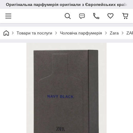
Оригінальна парфумерія оригінали з Європейських країн з
Товари та послуги
Чоловіча парфумерія
Zara
ZAR