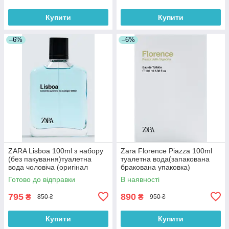
Купити
Купити
–6%
–6%
ZARA Lisboa 100ml з набору
Zara Florence Piazza 100ml
(без пакування)туалетна
туалетна вода(запакована
вода чоловіча (оригінал
бракована упаковка)
оригінал Іспанія)
(оригінал оригінал Іспанія)
Готово до відправки
В наявності
795
890
₴
₴
850 ₴
950 ₴
Купити
Купити