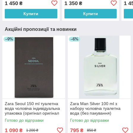
новий дизайн (оригінал
(ори
1 450
1 350
1 4
₴
₴
оригінал Іспанія)
Купити
Купити
Акційні пропозиції та новинки
–9%
–6%
Zara Seoul 150 ml туалетна
Zara Man Silver 100 ml з
вода чоловіча індивідуальна
набору чоловіча туалетна
упаковка (оригінал оригінал
вода (без пакування)
Іспанія)
(оригінал оригінал Іспанія)
Готово до відправки
Готово до відправки
1 090
795
₴
₴
1 200 ₴
850 ₴