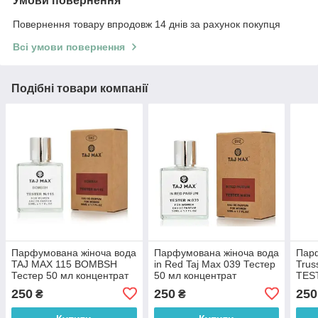
Умови повернення
Повернення товару впродовж 14 днів за рахунок покупця
Всі умови повернення
Подібні товари компанії
Парфумована жіноча вода
Парфумована жіноча вода
Парф
TAJ MAX 115 BOMBSH
in Red Taj Max 039 Тестер
Trus
Тестер 50 мл концентрат
50 мл концентрат
TEST
Конц
250
250
250
₴
₴