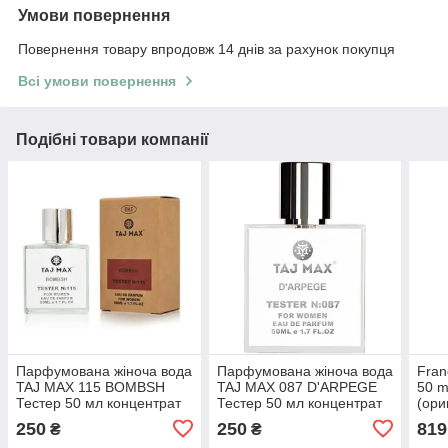
Умови повернення
Повернення товару впродовж 14 днів за рахунок покупця
Всі умови повернення
Подібні товари компанії
Парфумована жіноча вода
Парфумована жіноча вода
Fran
TAJ MAX 115 BOMBSH
TAJ MAX 087 D'ARPEGE
50 m
Тестер 50 мл концентрат
Тестер 50 мл концентрат
(ори
Фран
250
250
819
₴
₴