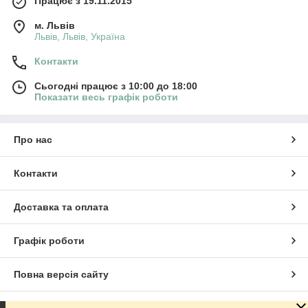
Працює з 19.11.2015
популярністю користувалися Paco
Rabanne Pour Homme, Metal, La Nuit,
м. Львів
Львів, Львів, Україна
Sport, Tenere та ін При цьому кожен раз
звертало на себе увагу вкрай
Контакти
гармонійне, доречне і в той же час
незвичайне поєднання вмісту
Сьогодні працює з 10:00 до 18:00
упаковки.Парфуми від Paco Rabanne
Показати весь графік роботи
сьогодні стали свого роду класикою в
парфумерному світі.
Про нас
Контакти
Доставка та оплата
Графік роботи
Повна версія сайту