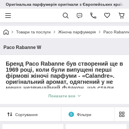
Оригінальна парфумерія оригінали з Європейських країн з
Товари та послуги
Жіноча парфумерія
Paco Rabann
Paco Rabanne W
Бренд Paco Rabanne був створений ще в
1969 році, коли були випущені перші
фірмові жіночі парфуми - «Calandre».
оригінальний аромат, одягнений у не
менш незвичайний флакон, що стали
візитною карткою цієї французької
Показати все
компанії. Квітковий і хімічний
одночасно, він віддавав прохолодою і в
той же час зігрівав. Парадокс в стилі
Сортування
0
Фільтри
Пако Рабанна. Слідом буде чуттєвий XS
з кришкою а-ля запальничка, бестселер-