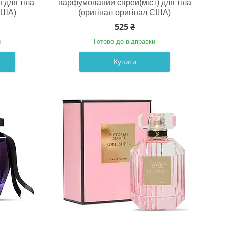
 для тіла
парфумований спрей(міст) для тіла
США)
(оригінал оригінал США)
525 ₴
и
Готово до відправки
Купити