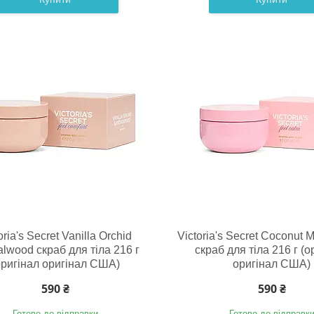
oria's Secret Vanilla Orchid
Victoria's Secret Coconut 
lwood скраб для тіла 216 г
скраб для тіла 216 г (о
оригінал оригінал США)
оригінал США)
590 ₴
590 ₴
Готово до відправки
Готово до відправк