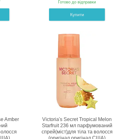
Готово до відправки
Купити
ose Amber
Victoria's Secret Tropical Melon
ний
Starfruit 236 мл парфумований
 волосся
спрей(міст)для тіла та волосся
США)
(оригінал оригінал США)