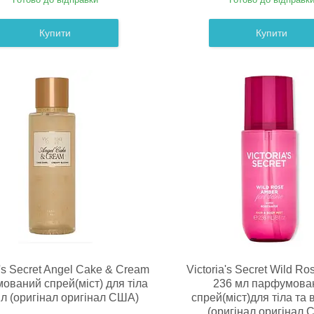
Купити
Купити
a's Secret Angel Cake & Cream
Victoria's Secret Wild R
ований спрей(міст) для тіла
236 мл парфумова
л (оригінал оригінал США)
спрей(міст)для тіла та
(оригінал оригінал 