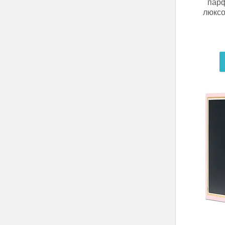
парф
люксо