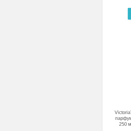
Victori
парфум
250 м