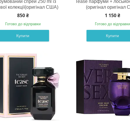
умований спрей 250 ml із
Tease парфуми + лосьйон
вої колекції(оригінал США)
(оригінал оригінал 
850 ₴
1 150 ₴
Готово до відправки
Готово до відправк
Купити
Купити