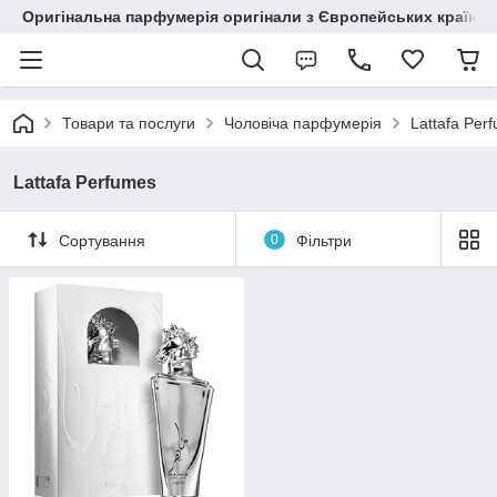
Оригінальна парфумерія оригінали з Європейських країн з
Товари та послуги
Чоловіча парфумерія
Lattafa Per
Lattafa Perfumes
Сортування
0
Фільтри