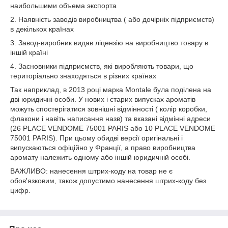
наибольшими объема экспорта
2. Наявність заводів виробництва ( або дочірніх підприємств)
в декількох країнах
3. Завод-виробник видав ліцензію на виробництво товару в
іншій країні
4. Засновники підприємств, які виробляють товари, що
територіально знаходяться в різних країнах
Так наприклад, в 2013 році марка Montale була поділена на
дві юридичні особи. У нових і старих випусках ароматів
можуть спостерігатися зовнішні відмінності ( колір коробки,
флакони і навіть написання назв) та вказані відмінні адреси
(26 PLACE VENDOME 75001 PARIS або 10 PLACE VENDOME
75001 PARIS). При цьому обидві версії оригінальні і
випускаються офіційно у Франції, а право виробництва
аромату належить одному або іншій юридичній особі.
ВАЖЛИВО: нанесення штрих-коду на товар не є
обов'язковим, також допустимо нанесення штрих-коду без
цифр.